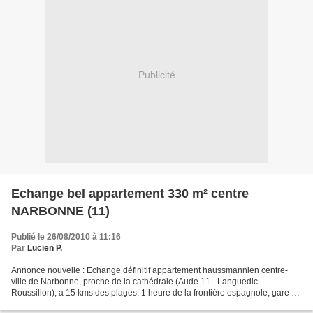
Publicité
Echange bel appartement 330 m² centre
NARBONNE (11)
Publié le 26/08/2010 à 11:16
Par
Lucien P.
Annonce nouvelle : Echange définitif appartement haussmannien centre-
ville de Narbonne, proche de la cathédrale (Aude 11 - Languedic
Roussillon), à 15 kms des plages, 1 heure de la frontière espagnole, gare à
5 minutes à pied, nombreuses commodités sur...