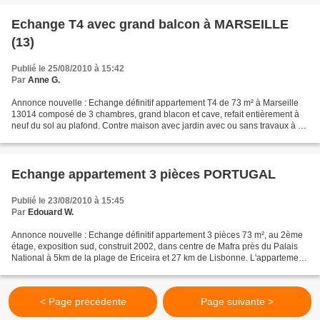
Echange T4 avec grand balcon à MARSEILLE
(13)
Publié le 25/08/2010 à 15:42
Par
Anne G.
Annonce nouvelle : Echange définitif appartement T4 de 73 m² à Marseille
13014 composé de 3 chambres, grand blacon et cave, refait entièrement à
neuf du sol au plafond. Contre maison avec jardin avec ou sans travaux à 70
km maxi de Marseille, soulte de...
Echange appartement 3 pièces PORTUGAL
Publié le 23/08/2010 à 15:45
Par
Edouard W.
Annonce nouvelle : Echange définitif appartement 3 pièces 73 m², au 2ème
étage, exposition sud, construit 2002, dans centre de Mafra près du Palais
National à 5km de la plage de Ericeira et 27 km de Lisbonne. L'appartement
est loué depuis 4 ans par une...
< Page précédente
Page suivante >