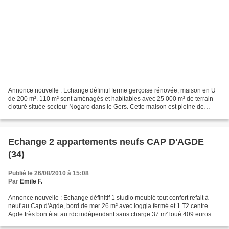
Annonce nouvelle : Echange définitif ferme gerçoise rénovée, maison en U
de 200 m². 110 m² sont aménagés et habitables avec 25 000 m² de terrain
cloturé située secteur Nogaro dans le Gers. Cette maison est pleine de
charme, très calme à 5 min de tous...
Echange 2 appartements neufs CAP D'AGDE
(34)
Publié le 26/08/2010 à 15:08
Par
Emile F.
Annonce nouvelle : Echange définitif 1 studio meublé tout confort refait à
neuf au Cap d'Agde, bord de mer 26 m² avec loggia fermé et 1 T2 centre
Agde très bon état au rdc indépendant sans charge 37 m² loué 409 euros.
Valeur des deux biens 140 000 euros...