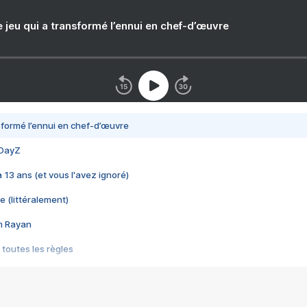
e jeu qui a transformé l’ennui en chef-d’œuvre
nsformé l’ennui en chef-d’œuvre
 DayZ
 a 13 ans (et vous l'avez ignoré)
e (littéralement)
im Rayan
 toutes les règles
s les jeux vidéo
us choquant de Rockstar ? - Le scandale BULLY