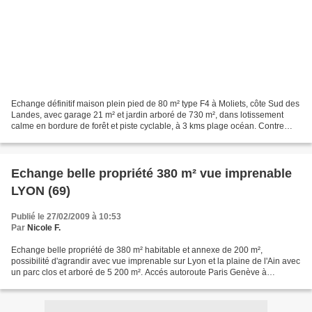
Echange définitif maison plein pied de 80 m² type F4 à Moliets, côte Sud des
Landes, avec garage 21 m² et jardin arboré de 730 m², dans lotissement
calme en bordure de forêt et piste cyclable, à 3 kms plage océan. Contre
appartement type F4 ou F3 à Bayonne...
Echange belle propriété 380 m² vue imprenable
LYON (69)
Publié le 27/02/2009 à 10:53
Par
Nicole F.
Echange belle propriété de 380 m² habitable et annexe de 200 m²,
possibilité d'agrandir avec vue imprenable sur Lyon et la plaine de l'Ain avec
un parc clos et arboré de 5 200 m². Accés autoroute Paris Genève à
proximité : grandes chambres, 2 salles de...