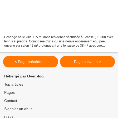
Echange belle villa 115 m² dans résidence sécurisée à Grasse (06130) avec
tennis et piscine. Composée d'une cuisine neuve entièrement équipée,
ouverte sur salon 42 m² prolongeant une terrasse de 38 m² avec vue
dégagée et plein Sud, 2 chambres avec placards,...
< Page précédente
Page suivante >
Hébergé par Overblog
Top articles
Pages
Contact
Signaler un abus
C.G.U.