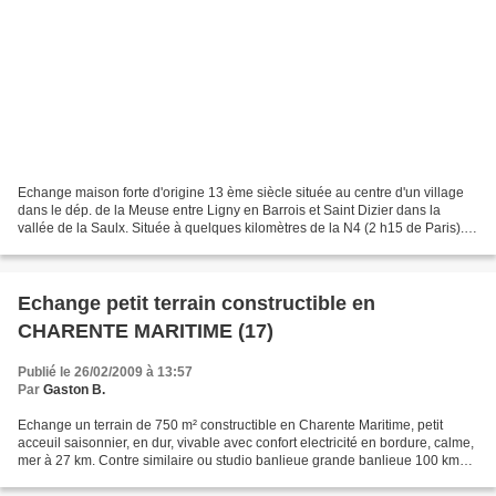
Echange maison forte d'origine 13 ème siècle située au centre d'un village
dans le dép. de la Meuse entre Ligny en Barrois et Saint Dizier dans la
vallée de la Saulx. Située à quelques kilomètres de la N4 (2 h15 de Paris).
Nancy à 3/4 d'heure par N4,...
Echange petit terrain constructible en
CHARENTE MARITIME (17)
Publié le 26/02/2009 à 13:57
Par
Gaston B.
Echange un terrain de 750 m² constructible en Charente Maritime, petit
acceuil saisonnier, en dur, vivable avec confort electricité en bordure, calme,
mer à 27 km. Contre similaire ou studio banlieue grande banlieue 100 km
sud Paris, echange immo bilier...