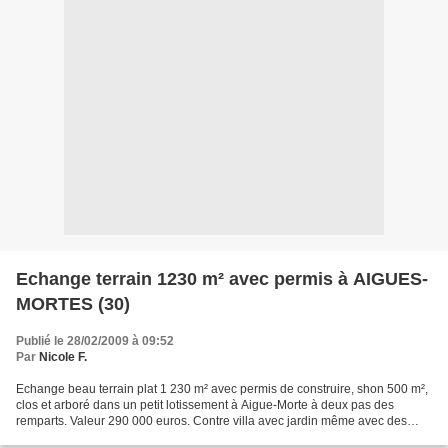
Echange terrain 1230 m² avec permis à AIGUES-
MORTES (30)
Publié le 28/02/2009 à 09:52
Par
Nicole F.
Echange beau terrain plat 1 230 m² avec permis de construire, shon 500 m²,
clos et arboré dans un petit lotissement à Aigue-Morte à deux pas des
remparts. Valeur 290 000 euros. Contre villa avec jardin même avec des
travaux sans soulte dans les environs...