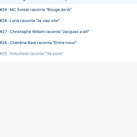
#29 : MC Solaar raconte "Bouge de là"
28 : Lorie raconte "Je vais vite"
#27 : Christophe Willem raconte "Jacques a dit"
#26 : Chimène Badi raconte "Entre nous"
#25 : Indochine raconte "3e sexe"
#24 : Zaho raconte "C'est chelou"
#23 : Patrick Bruel raconte "Au café des délices"
#22 : Kyo raconte "Le chemin"
#21 : Nolwenn Leroy raconte "Cassé"
#20 : Patrick Hernandez raconte "Born to be alive"
#19 : Lorie raconte "Près de moi"
#18 : Michael Jones raconte "A nos actes manqués" (avec Jean-Jacque