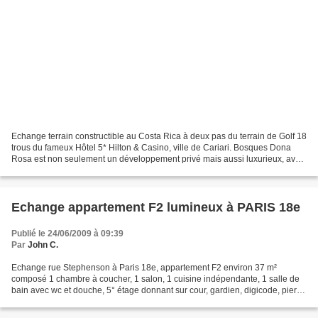
Echange terrain constructible au Costa Rica à deux pas du terrain de Golf 18
trous du fameux Hôtel 5* Hilton & Casino, ville de Cariari. Bosques Dona
Rosa est non seulement un développement privé mais aussi luxurieux, avec
gardes assermentés 24/7, mixe...
Echange appartement F2 lumineux à PARIS 18e
Publié le 24/06/2009 à 09:39
Par
John C.
Echange rue Stephenson à Paris 18e, appartement F2 environ 37 m²
composé 1 chambre à coucher, 1 salon, 1 cuisine indépendante, 1 salle de
bain avec wc et douche, 5° étage donnant sur cour, gardien, digicode, pierre
de taille, chauffage individuel au gaz,...