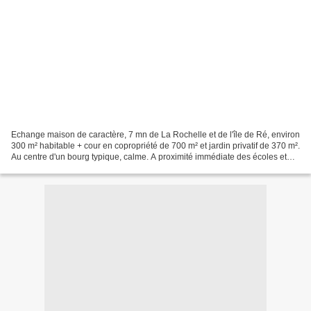
Echange maison de caractère, 7 mn de La Rochelle et de l'île de Ré, environ
300 m² habitable + cour en copropriété de 700 m² et jardin privatif de 370 m².
Au centre d'un bourg typique, calme. A proximité immédiate des écoles et
commerces. 4 chambres (possibilité...